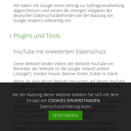
Wir haben mit Google einen Vertrag zur Auftragsverarbeitung
abgeschlossen und setzen die strengen Vorgaben der
deutschen Datenschutzbehörden bei der Nutzung von
Google Analytics vollständig um.
Plugins und Tools
YouTube mit erweitertem Datenschutz
Diese Website bindet Videos der Website YouTube ein.
Betreiber der Website ist die Google Ireland Limited
(„Google”), Gordon House, Barrow Street, Dublin 4, Irland.
Wenn Sie eine dieser Website besuchen, auf denen YouTube
eingebunden ist, wird eine Verbindung zu den Servern von
YouTube hergestellt. Dabei wird dem YouTube-Server
Mit der Nutzung dieser Website erklären Sie sich mit dem
mitgeteilt, welche unserer Seiten Sie besucht haben. Wenn
Einsatz von
COOKIES EINVERSTANDEN
.
Sie in Ihrem YouTube-Account eingeloggt sind, ermöglichen
Sie YouTube, Ihr Surfverhalten direkt Ihrem persönlichen
Datenschutzerklärung lesen
Profil zuzuordnen. Dies können Sie verhindern, indem Sie
VERSTANDEN!
sich aus Ihrem YouTube-Account ausloggen.
Wir nutzen YouTube im erweiterten Datenschutzmodus.
Videos, die im erweiterten Datenschutzmodus abgespielt