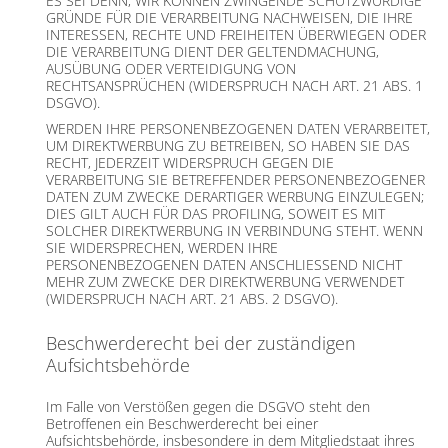
ES SEI DENN, WIR KÖNNEN ZWINGENDE SCHUTZWÜRDIGE
GRÜNDE FÜR DIE VERARBEITUNG NACHWEISEN, DIE IHRE
INTERESSEN, RECHTE UND FREIHEITEN ÜBERWIEGEN ODER
DIE VERARBEITUNG DIENT DER GELTENDMACHUNG,
AUSÜBUNG ODER VERTEIDIGUNG VON
RECHTSANSPRÜCHEN (WIDERSPRUCH NACH ART. 21 ABS. 1
DSGVO).
WERDEN IHRE PERSONENBEZOGENEN DATEN VERARBEITET,
UM DIREKTWERBUNG ZU BETREIBEN, SO HABEN SIE DAS
RECHT, JEDERZEIT WIDERSPRUCH GEGEN DIE
VERARBEITUNG SIE BETREFFENDER PERSONENBEZOGENER
DATEN ZUM ZWECKE DERARTIGER WERBUNG EINZULEGEN;
DIES GILT AUCH FÜR DAS PROFILING, SOWEIT ES MIT
SOLCHER DIREKTWERBUNG IN VERBINDUNG STEHT. WENN
SIE WIDERSPRECHEN, WERDEN IHRE
PERSONENBEZOGENEN DATEN ANSCHLIESSEND NICHT
MEHR ZUM ZWECKE DER DIREKTWERBUNG VERWENDET
(WIDERSPRUCH NACH ART. 21 ABS. 2 DSGVO).
Beschwerde­recht bei der zuständigen
Aufsichts­behörde
Im Falle von Verstößen gegen die DSGVO steht den
Betroffenen ein Beschwerderecht bei einer
Aufsichtsbehörde, insbesondere in dem Mitgliedstaat ihres