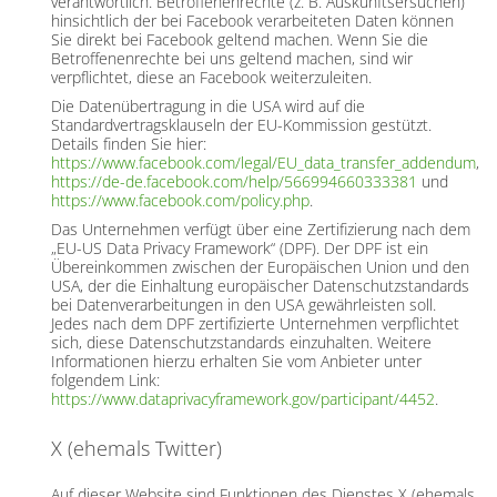
verantwortlich. Betroffenenrechte (z. B. Auskunftsersuchen)
hinsichtlich der bei Facebook verarbeiteten Daten können
Sie direkt bei Facebook geltend machen. Wenn Sie die
Betroffenenrechte bei uns geltend machen, sind wir
verpflichtet, diese an Facebook weiterzuleiten.
Die Datenübertragung in die USA wird auf die
Standardvertragsklauseln der EU-Kommission gestützt.
Details finden Sie hier:
https://www.facebook.com/legal/EU_data_transfer_addendum
,
https://de-de.facebook.com/help/566994660333381
und
https://www.facebook.com/policy.php
.
Das Unternehmen verfügt über eine Zertifizierung nach dem
„EU-US Data Privacy Framework“ (DPF). Der DPF ist ein
Übereinkommen zwischen der Europäischen Union und den
USA, der die Einhaltung europäischer Datenschutzstandards
bei Datenverarbeitungen in den USA gewährleisten soll.
Jedes nach dem DPF zertifizierte Unternehmen verpflichtet
sich, diese Datenschutzstandards einzuhalten. Weitere
Informationen hierzu erhalten Sie vom Anbieter unter
folgendem Link:
https://www.dataprivacyframework.gov/participant/4452
.
X (ehemals Twitter)
Auf dieser Website sind Funktionen des Dienstes X (ehemals