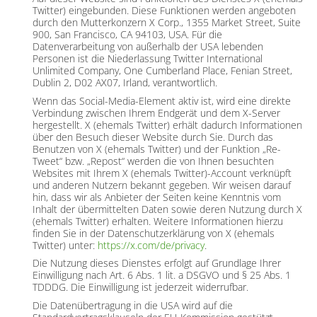
Twitter) eingebunden. Diese Funktionen werden angeboten
durch den Mutterkonzern X Corp., 1355 Market Street, Suite
900, San Francisco, CA 94103, USA. Für die
Datenverarbeitung von außerhalb der USA lebenden
Personen ist die Niederlassung Twitter International
Unlimited Company, One Cumberland Place, Fenian Street,
Dublin 2, D02 AX07, Irland, verantwortlich.
Wenn das Social-Media-Element aktiv ist, wird eine direkte
Verbindung zwischen Ihrem Endgerät und dem X-Server
hergestellt. X (ehemals Twitter) erhält dadurch Informationen
über den Besuch dieser Website durch Sie. Durch das
Benutzen von X (ehemals Twitter) und der Funktion „Re-
Tweet“ bzw. „Repost“ werden die von Ihnen besuchten
Websites mit Ihrem X (ehemals Twitter)-Account verknüpft
und anderen Nutzern bekannt gegeben. Wir weisen darauf
hin, dass wir als Anbieter der Seiten keine Kenntnis vom
Inhalt der übermittelten Daten sowie deren Nutzung durch X
(ehemals Twitter) erhalten. Weitere Informationen hierzu
finden Sie in der Datenschutzerklärung von X (ehemals
Twitter) unter:
https://x.com/de/privacy
.
Die Nutzung dieses Dienstes erfolgt auf Grundlage Ihrer
Einwilligung nach Art. 6 Abs. 1 lit. a DSGVO und § 25 Abs. 1
TDDDG. Die Einwilligung ist jederzeit widerrufbar.
Die Datenübertragung in die USA wird auf die